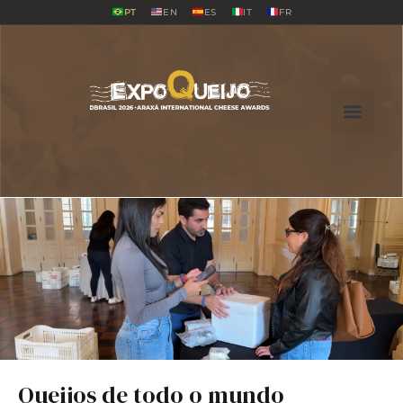
PT
EN
ES
IT
FR
Queijos de todo o mundo