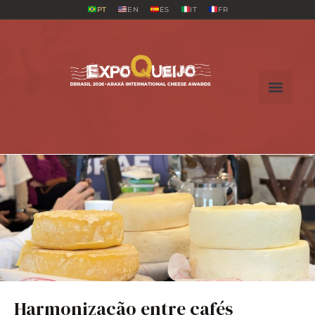
PT
EN
ES
IT
FR
Harmonização entre cafés