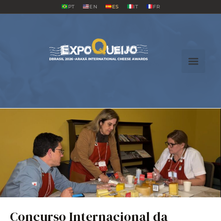
PT
EN
ES
IT
FR
Concurso Internacional da