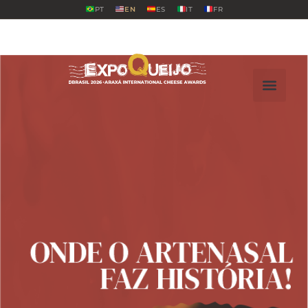
PT
EN
ES
IT
FR