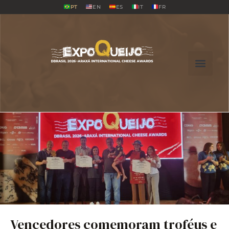
PT
EN
ES
IT
FR
Vencedores comemoram troféus e