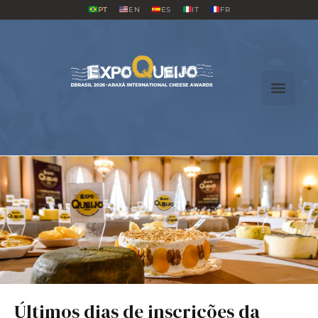
PT
EN
ES
IT
FR
Últimos dias de inscrições da