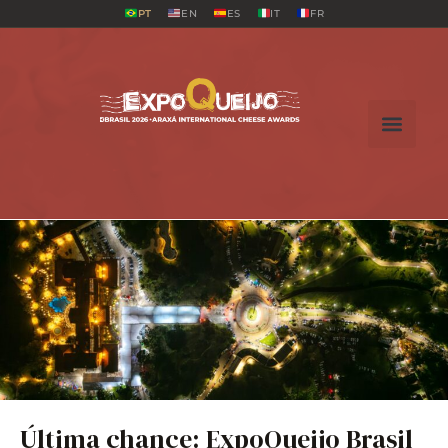
PT
EN
ES
IT
FR
Última chance: ExpoQueijo Brasil