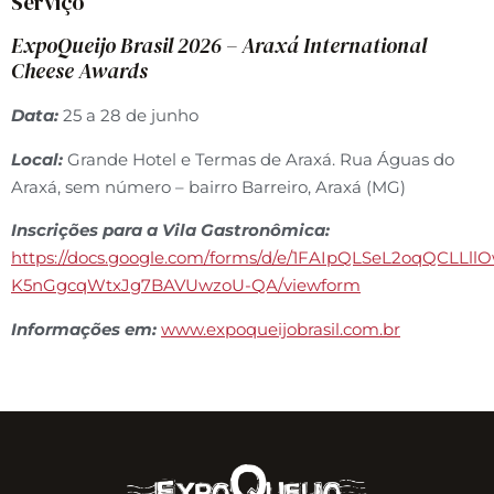
Serviço
ExpoQueijo Brasil 2026 – Araxá International
Cheese Awards
Data:
25 a 28 de junho
Local:
Grande Hotel e Termas de Araxá. Rua Águas do
Araxá, sem número – bairro Barreiro, Araxá (MG)
Inscrições para a Vila Gastronômica:
https://docs.google.com/forms/d/e/1FAIpQLSeL2oqQCLLll
K5nGgcqWtxJg7BAVUwzoU-QA/viewform
Informações em:
www.expoqueijobrasil.com.br