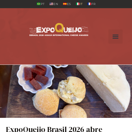
PT
EN
ES
IT
FR
ExpoQueijo Brasil 2026 abre