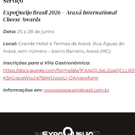
Serviço
ExpoQueijo Brasil 2026 – Araxá International
Cheese Awards
Data:
25 a 28 de junho
Local:
Grande Hotel e Termas de Araxá. Rua Águas do
Araxá, sem número – bairro Barreiro, Araxá (MG)
Inscrições para a Vila Gastronômica:
https://docs.google.com/forms/d/e/1FAIpQLSeL2oqQCLLll
K5nGgcqWtxJg7BAVUwzoU-QA/viewform
Informações em:
www.expoqueijobrasil.com.br