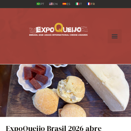
PT
EN
ES
IT
FR
ExpoQueijo Brasil 2026 abre