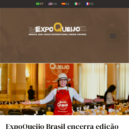
PT
EN
ES
IT
FR
ExpoQueijo Brasil encerra edição