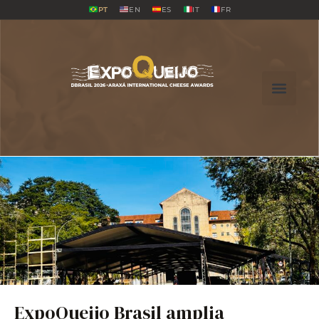
PT
EN
ES
IT
FR
ExpoQueijo Brasil amplia