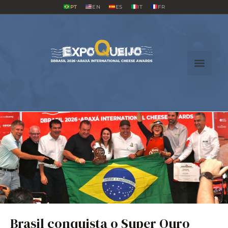
PT
EN
ES
IT
FR
Brasil conquista o Super Ouro