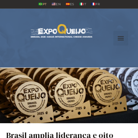
PT
EN
ES
IT
FR
Brasil amplia liderança e oito